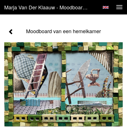
Marja Van Der Klaauw - Moodboard Van Een Hemelkamer
Tog
navi
Moodboard van een hemelkamer