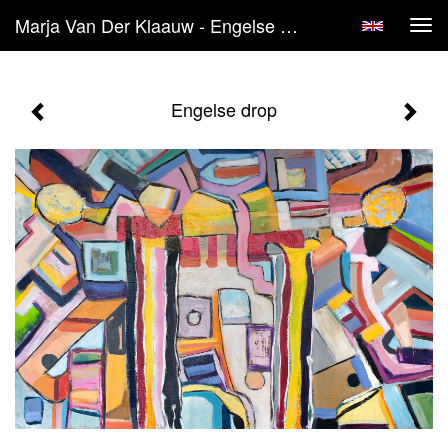
Marja Van Der Klaauw - Engelse Drop
Tog
navi
Engelse drop