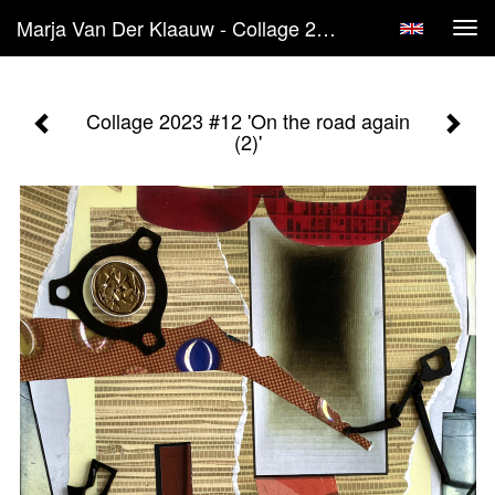
Marja Van Der Klaauw - Collage 2023 #12 'On The Road Again (2)'
Tog
navi
Collage 2023 #12 'On the road again
(2)'