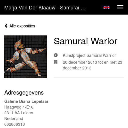
Marja Van Der Klaauw - Samurai Warior
Tog
navi
Alle exposities
Samurai Warior
Kunstproject Samurai Warrior
20 december 2013 tot en met 23
december 2013
Adresgegevens
Galerie Diana Lepelaar
Haagweg 4-E16
2311 AA Leiden
Nederland
062866318